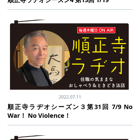
2022.07.11
順正寺ラヂオシーズン３第31回 7/9 No
War！ No Violence！