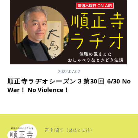
2022.07.02
順正寺ラヂオシーズン３第30回 6/30 No
War！ No Violence！
声を聞く
（読経と法話）