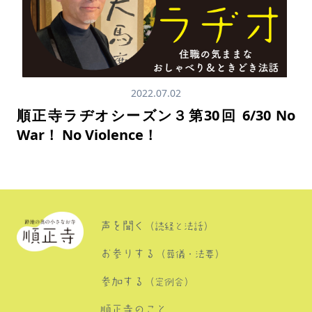
2022.07.02
順正寺ラヂオシーズン３第30回 6/30 No
War！ No Violence！
声を聞く
（読経と法話）
お参りする
（葬儀・法要）
参加する
（定例会）
順正寺のこと