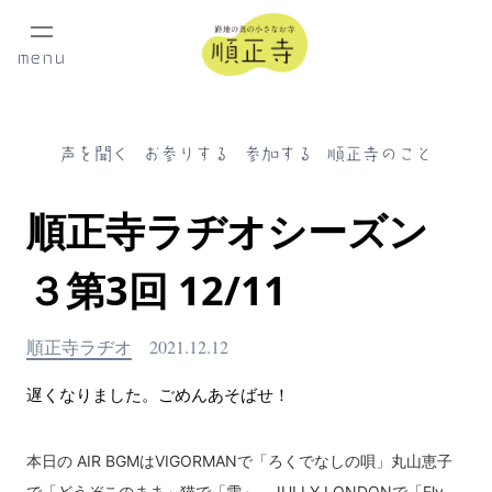
menu
声を聞く
お参りする
参加する
順正寺のこと
順正寺ラヂオシーズン
３第3回 12/11
順正寺ラヂオ
2021.12.12
遅くなりました。ごめんあそばせ！
本日の AIR BGMはVIGORMANで「ろくでなしの唄」丸山恵子
で「どうぞこのまま」猫で「雪」 JULLY LONDONで「Fly