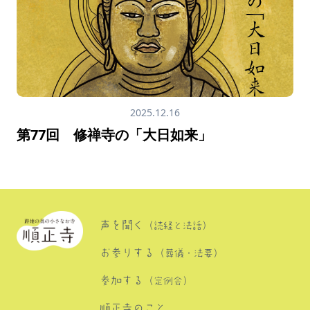
2025.12.16
第77回 修禅寺の「大日如来」
声を聞く
（読経と法話）
お参りする
（葬儀・法要）
参加する
（定例会）
順正寺のこと