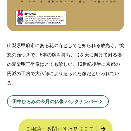
山梨県甲府市にある花の寺としても知られる放光寺。憤
怒の顔つきで、6本の腕を持ち、弓を天に向けて射る姿
の愛染明王坐像はとても珍しい。12世紀後半に京都の
円派の工房で大仏師により造られた像だといわれてい
る。
田中ひろみの今月の仏像 バックナンバー
ご相談・お問い合わせはこちら