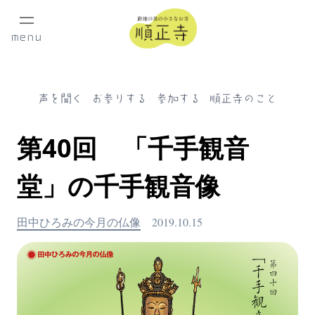
menu
声を聞く
お参りする
参加する
順正寺のこと
第40回 「千手観音
堂」の千手観音像
田中ひろみの今月の仏像
2019.10.15