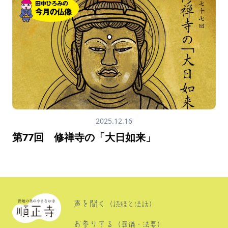
2025.12.16
第77回 修禅寺の「大日如来」
声を聞く
（読経と法話）
お参りする
（葬儀・法要）