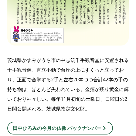
茨城県かすみがうら市の中志筑千手観音堂に安置される
千手観音像。直立不動で台座の上にすくっと立ってお
り、正面で合掌する2手と左右20本づつ合計42本の手の
持ち物は、ほとんど失われている。金箔が残り黄金に輝
いており神々しい。毎年11月初旬の土曜日、日曜日の2
日間公開される。茨城県指定文化財。
田中ひろみの今月の仏像 バックナンバー